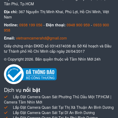
Tân Phú, Tp.HCM
Địa chỉ:
367 Nguyễn Thị Minh Khai, Phú Lợi, Hồ Chí Minh, Việt
Nam
Hotline:
0938 199 056
-
Điện thoại:
0948 900 959
-
0933 900
958
Email:
vietnamcamerahd@gmail.com
Giấy chứng nhận ĐKKD số 0314374038 do Sở Kế hoạch và Đầu
tư Thành phố Hồ Chí Minh cấp ngày 26/04/2017
© Copyright 2026. Bản quyền thuộc về Tầm Nhìn Mới 24h
Dịch vụ
nổi bật
Lắp Đặt Camera Quan Sát Phường Thủ Dầu Một TP.HCM |
Camera Tầm Nhìn Mới
Lắp Đặt Camera Quan Sát Tại Thị Xã Thuận An Bình Dương
Lắp Đặt Camera Quan Sát Tại Dĩ An Bình Dương
Lắp Đặt Camera Quan Sát Tại An Phú Bình Dương