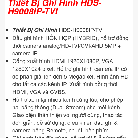
Thiết Bị Ghi Hình HDS-
H9008IP-TVI
HDS-H9008IP-TVI
Thiết Bị Ghi Hình
Đầu ghi hình HỔN HỢP (HYBRID), hổ trợ đồng
thời camera analog/HD-TVI/CVI/AHD 5MP +
camera IP.
Cổng xuất hình HDMI 1920X1080P, VGA
1280X1024 pixel. Hổ trợ ghi hình camera IP có
độ phân giải lên đến 5 Megapixel. Hình ảnh HD
cho tất cả các kênh IP. Xuất hình đồng thời
HDMI, VGA và CVBS.
Hỗ trợ xem lại nhiều kênh cùng lúc, cho phép
hai băng thông (Dual-Stream) cho mỗi kênh.
Giao diện thân thiện với người dùng, thao tác
đơn giản, dễ sử dụng, điều khiển đầu ghi &
camera bằng Remote, chuột, bàn phím.
Ghi hình trên đĩa cứng, hỗ trợ tới 8 ổ cứng gắn