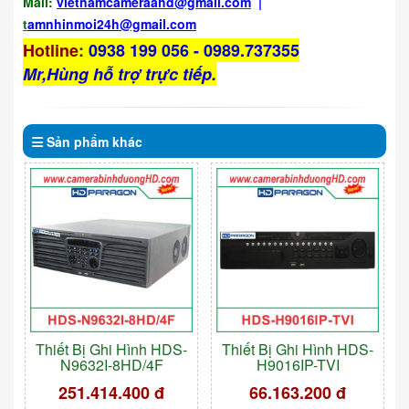
Mail:
vietnamcameraahd
@gmail.com
|
t
amnhinmoi24h@gmail.com
Hotline
:
0938 199 056 - 0989.737355
Mr,Hùng hỗ trợ trực tiếp.
Sản phẩm
khác
Thiết Bị Ghi Hình HDS-
Thiết Bị Ghi Hình HDS-
N9632I-8HD/4F
H9016IP-TVI
251.414.400 đ
66.163.200 đ