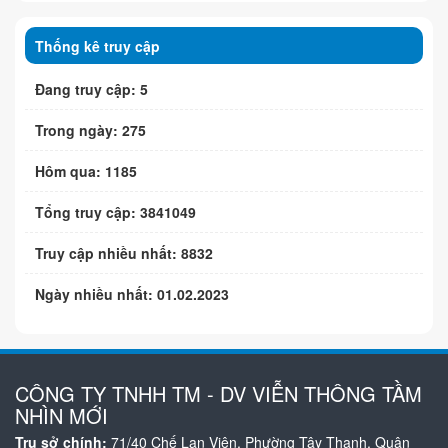
Thống kê truy cập
Đang truy cập: 5
Trong ngày: 275
Hôm qua: 1185
Tổng truy cập: 3841049
Truy cập nhiều nhất: 8832
Ngày nhiều nhất: 01.02.2023
CÔNG TY TNHH TM - DV VIỄN THÔNG TẦM
NHÌN MỚI
Trụ sở chính:
71/40 Chế Lan Viên, Phường Tây Thạnh, Quận