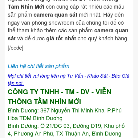
còn cung cấp rất nhiều các mẫu
Tầm Nhìn Mới
sản phẩm
mới nhất. Hãy đến
camera quan sát
ngay văn phòng showroom của chúng tôi để có
thể tham khảo thêm các sản phẩm
camera quan
và để được
cho quý khách hàng.
sát
giá tốt nhất
[/code]
Liên hệ chi tiết sản phẩm
Mọi chi tiết vui lòng liên hệ Tư Vấn - Khảo Sát - Báo Giá
tận nơi.
CÔNG TY TNHH - TM - DV - VIỄN
THÔNG TẦM NHÌN MỚI
Bình Dương:
367 Nguyễn Thị Minh Khai P.Phú
Hòa TDM Bình Dương
Bình Dương: Ô 21/DC 03, Đường D19, Khu phố
4, Phường An Phú, TX Thuận An, Bình Dương