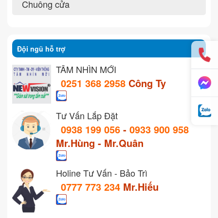
Chuông cửa
Đội ngũ hỗ trợ
TẦM NHÌN MỚI
0251 368 2958
Công Ty
Tư Vấn Lắp Đặt
0938 199 056
-
0933 900 958
Mr.Hùng - Mr.Quân
Holine Tư Vấn - Bảo Trì
0777 773 234
Mr.Hiếu