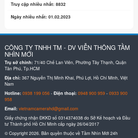
Truy cập nhiều nhất: 8832
Ngày nhiều nhất: 01.02.2023
CÔNG TY TNHH TM - DV VIỄN THÔNG TẦM
NHÌN MỚI
Trụ sở chính:
71/40 Chế Lan Viên, Phường Tây Thạnh, Quận
Tân Phú, Tp.HCM
Địa chỉ:
367 Nguyễn Thị Minh Khai, Phú Lợi, Hồ Chí Minh, Việt
Nam
Hotline:
0938 199 056
-
Điện thoại:
0948 900 959
-
0933 900
958
Email:
vietnamcamerahd@gmail.com
Giấy chứng nhận ĐKKD số 0314374038 do Sở Kế hoạch và Đầu
tư Thành phố Hồ Chí Minh cấp ngày 26/04/2017
© Copyright 2026. Bản quyền thuộc về Tầm Nhìn Mới 24h