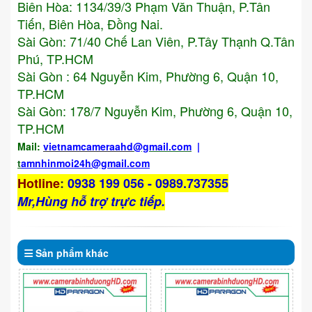
Biên Hòa: 1134/39/3 Phạm Văn Thuận, P.Tân
Tiến, Biên Hòa, Đồng Nai.
Sài Gòn: 71/40 Chế Lan Viên, P.Tây Thạnh Q.Tân
Phú, TP.HCM
Sài Gòn : 64 Nguyễn Kim, Phường 6, Quận 10,
TP.HCM
Sài Gòn: 178/7 Nguyễn Kim, Phường 6, Quận 10,
TP.HCM
Mail:
vietnamcameraahd
@gmail.com
|
t
amnhinmoi24h@gmail.com
Hotline
:
0938 199 056 - 0989.737355
Mr,Hùng hỗ trợ trực tiếp.
Sản phẩm
khác