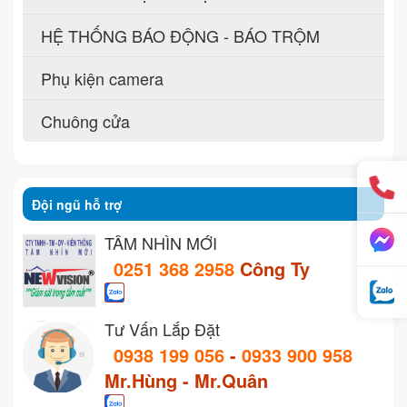
HỆ THỐNG BÁO ĐỘNG - BÁO TRỘM
Phụ kiện camera
Chuông cửa
Đội ngũ hỗ trợ
TẦM NHÌN MỚI
0251 368 2958
Công Ty
Tư Vấn Lắp Đặt
0938 199 056
-
0933 900 958
Mr.Hùng - Mr.Quân