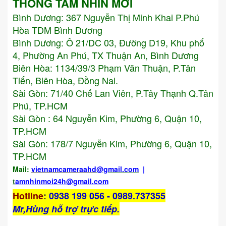
THÔNG TẦM NHÌN MỚI
Bình Dương:
367 Nguyễn Thị Minh Khai P.Phú
Hòa TDM Bình Dương
Bình Dương: Ô 21/DC 03, Đường D19, Khu phố
4, Phường An Phú, TX Thuận An, Bình Dương
Biên Hòa: 1134/39/3 Phạm Văn Thuận, P.Tân
Tiến, Biên Hòa, Đồng Nai.
Sài Gòn: 71/40 Chế Lan Viên, P.Tây Thạnh Q.Tân
Phú, TP.HCM
Sài Gòn : 64 Nguyễn Kim, Phường 6, Quận 10,
TP.HCM
Sài Gòn: 178/7 Nguyễn Kim, Phường 6, Quận 10,
TP.HCM
Mail:
vietnamcameraahd
@gmail.com
|
t
amnhinmoi24h@gmail.com
Hotline
:
0938 199 056 - 0989.737355
Mr,Hùng hỗ trợ trực tiếp.