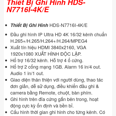
Thiết Bị Ghi Hình HDS-
N7716I-4K/E
HDS-N7716I-4K/E
Thiết Bị Ghi Hình
Đầu ghi hình IP Ultra HD 4K 16/32 kênh chuẩn
H.265+/H.265/H.264+/H.264/MPEG4
Xuất tín hiệu HDMI 3840x2160, VGA
1920x1080 XUẤT HÌNH ĐỘC LẬP.
Hổ trợ 16/32 kênh. Hỗ trợ 4 ổ cứng.
Hổ trợ 2 cổng mạng 1GB. Alarm 16 in/4 out.
Audio 1 in/1 out.
Giao diện thân thiện với người dùng, thao tác
đơn giản, dễ sử dụng, điều khiển đầu ghi &
camera bằng Remote, chuột, bàn phím.
Ghi hình trên đĩa cứng gắn bên trong, hoạt
động cực kỳ ổn định và bền bỉ.
Cấu hình thời gian ghi hinh cho từng kênh. Có