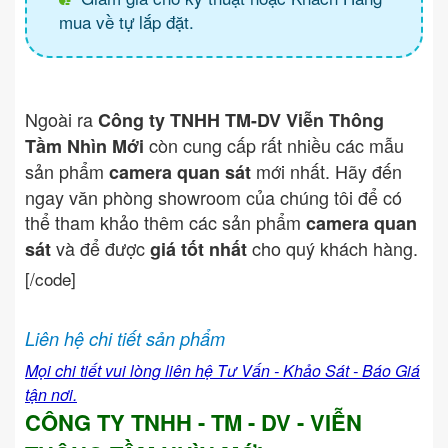
mua về tự lắp đặt.
Ngoài ra
Công ty TNHH TM-DV Viễn Thông
còn cung cấp rất nhiều các mẫu
Tầm Nhìn Mới
sản phẩm
mới nhất. Hãy đến
camera quan sát
ngay văn phòng showroom của chúng tôi để có
thể tham khảo thêm các sản phẩm
camera quan
và để được
cho quý khách hàng.
sát
giá tốt nhất
[/code]
Liên hệ chi tiết sản phẩm
Mọi chi tiết vui lòng liên hệ Tư Vấn - Khảo Sát - Báo Giá
tận nơi.
CÔNG TY TNHH - TM - DV - VIỄN