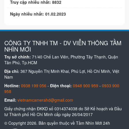
Truy cập nhiều nhất: 8832
Ngày nhiều nhất: 01.02.2023
CÔNG TY TNHH TM - DV VIỄN THÔNG TẦM
NHÌN MỚI
Trụ sở chính:
71/40 Chế Lan Viên, Phường Tây Thạnh, Quận
Tân Phú, Tp.HCM
Địa chỉ:
367 Nguyễn Thị Minh Khai, Phú Lợi, Hồ Chí Minh, Việt
Nam
Hotline:
0938 199 056
-
Điện thoại:
0948 900 959
-
0933 900
958
Email:
vietnamcamerahd@gmail.com
Giấy chứng nhận ĐKKD số 0314374038 do Sở Kế hoạch và Đầu
tư Thành phố Hồ Chí Minh cấp ngày 26/04/2017
© Copyright 2026. Bản quyền thuộc về Tầm Nhìn Mới 24h