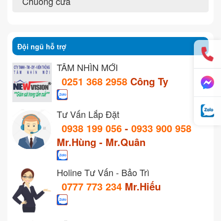
Chuông cửa
Đội ngũ hỗ trợ
TẦM NHÌN MỚI
0251 368 2958
Công Ty
Tư Vấn Lắp Đặt
0938 199 056
-
0933 900 958
Mr.Hùng - Mr.Quân
Holine Tư Vấn - Bảo Trì
0777 773 234
Mr.Hiếu