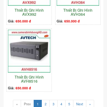
Thiết Bị Ghi Hình
Thiết Bị Ghi Hình
AVX992
AVH364
Giá:
650.000 đ
Giá:
650.000 đ
Thiết Bị Ghi Hình
AVH8516
Giá:
650.000 đ
«
Prev
1
2
3
4
5
Next
»