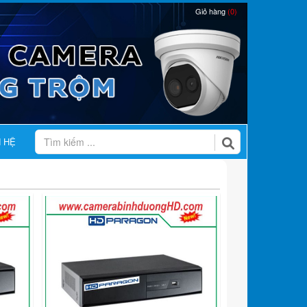
Giỏ hàng
(0)
N HỆ