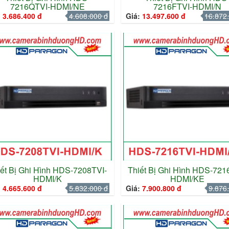
7216QTVI-HDMI/NE
7216FTVI-HDMI/N
:
3.686.400 đ
4.608.000 đ
Giá:
13.497.600 đ
16.872
iết Bị Ghi Hình HDS-7208TVI-
Thiết Bị Ghi Hình HDS-721
HDMI/K
HDMI/KE
:
4.665.600 đ
5.832.000 đ
Giá:
7.900.800 đ
9.876