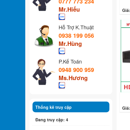
0777 773 234
Mr.Hiếu
Giá
Hỗ Trợ K.Thuật
0938 199 056
Mr.Hùng
P.Kế Toán
0948 900 959
Ms.Hương
Thống kê truy cập
Giá
Đang truy cập: 4