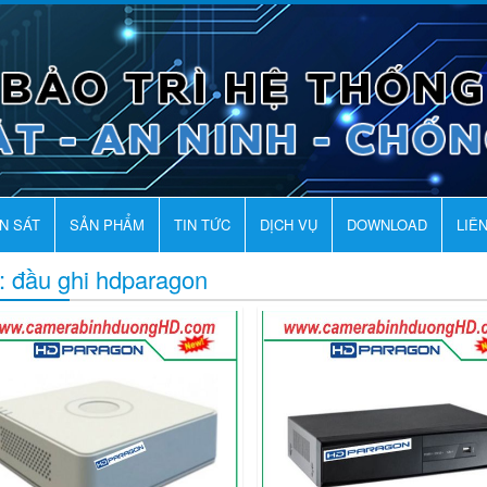
AN SÁT
SẢN PHẨM
TIN TỨC
DỊCH VỤ
DOWNLOAD
LIÊ
: đầu ghi hdparagon