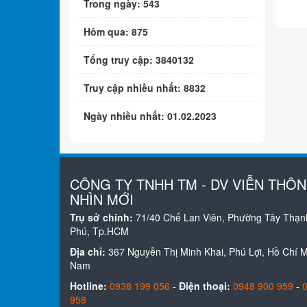
Trong ngày: 543
Hôm qua: 875
Tổng truy cập: 3840132
Truy cập nhiều nhất: 8832
Ngày nhiều nhất: 01.02.2023
CÔNG TY TNHH TM - DV VIỄN THÔ
NHÌN MỚI
Trụ sở chính:
71/40 Chế Lan Viên, Phường Tây Thạn
Phú, Tp.HCM
Địa chỉ:
367 Nguyễn Thị Minh Khai, Phú Lợi, Hồ Chí Mi
Nam
Hotline:
0938 199 056
-
Điện thoại:
0948 900 959
-
958