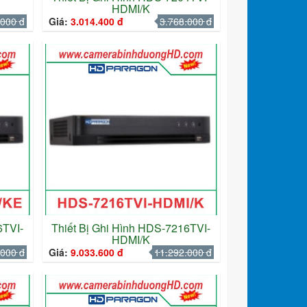
HDMI/K
.000 đ
Giá:
3.014.400 đ
3.768.000 đ
6TVI-
Thiết Bị Ghi Hình HDS-7216TVI-
HDMI/K
.000 đ
Giá:
9.033.600 đ
11.292.000 đ