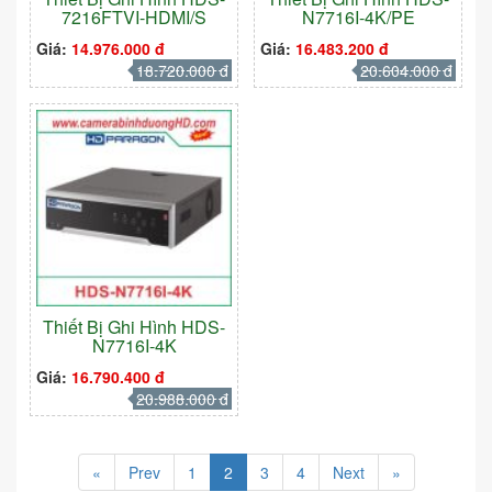
7216FTVI-HDMI/S
N7716I-4K/PE
Giá:
14.976.000 đ
Giá:
16.483.200 đ
18.720.000 đ
20.604.000 đ
Thiết Bị Ghi Hình HDS-
N7716I-4K
Giá:
16.790.400 đ
20.988.000 đ
«
Prev
1
2
3
4
Next
»