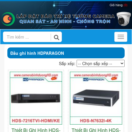
Giỏ hàng
(0)
Toggl
Đầu ghi hình HDPARAGON
Sắp xếp:
Thiết Bị Ghi Hình HDS-
Thiết Bị Ghi Hình HDS-