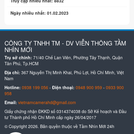
Truy cập nhiều nhất: 8832
Ngày nhiều nhất: 01.02.2023
CÔNG TY TNHH TM - DV VIỄN THÔNG TẦM
NHÌN MỚI
Trụ sở chính:
71/40 Chế Lan Viên, Phường Tây Thạnh, Quận
Tân Phú, Tp.HCM
Địa chỉ:
367 Nguyễn Thị Minh Khai, Phú Lợi, Hồ Chí Minh, Việt
Nam
Hotline:
0938 199 056
-
Điện thoại:
0948 900 959
-
0933 900
958
Email:
vietnamcamerahd@gmail.com
Giấy chứng nhận ĐKKD số 0314374038 do Sở Kế hoạch và Đầu
tư Thành phố Hồ Chí Minh cấp ngày 26/04/2017
© Copyright 2026. Bản quyền thuộc về Tầm Nhìn Mới 24h