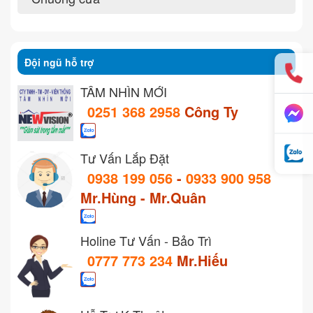
Đội ngũ hỗ trợ
TẦM NHÌN MỚI
0251 368 2958
Công Ty
Tư Vấn Lắp Đặt
0938 199 056
-
0933 900 958
Mr.Hùng - Mr.Quân
Holine Tư Vấn - Bảo Trì
0777 773 234
Mr.Hiếu