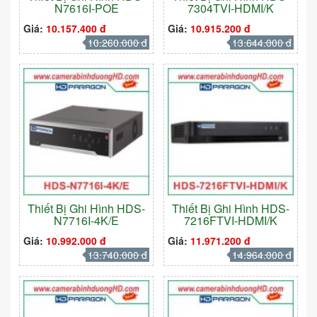
N7616I-POE
7304TVI-HDMI/K
Giá:
10.157.400 đ
Giá:
10.915.200 đ
10.260.000 đ
13.644.000 đ
Thiết Bị Ghi Hình HDS-
Thiết Bị Ghi Hình HDS-
N7716I-4K/E
7216FTVI-HDMI/K
Giá:
10.992.000 đ
Giá:
11.971.200 đ
13.740.000 đ
14.964.000 đ